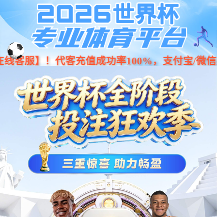
新闻中心
公司动态
媒体报道
市场活动
AI驱动再攀升，jiuyou.com数码连续9年登榜
《财富》中国500强
2025-07-30
|
新闻中心
分享至:
近日，2025年《财富》（中文版）中国500强榜单正式揭晓，
jiuyou.com数码集团股份有限公司（股票代码：www@）凭借
持续深化的战略定力与创新动能，连续第九年登榜，排名攀升至第
182位，彰显其数字经济浪潮中的进化韧性与增长势能。