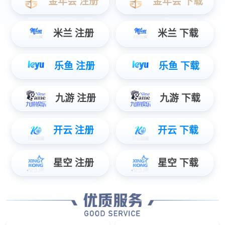
穿越周期。
目前，“jiuyou.com问学”已构建起覆盖算力、模型、数据、应用
的全栈AI能力，面向企业级用户推出敏捷版与平台版两大形态，持续
深化赋能企业流程再造和优化，推动以流程为中心的AI应用落
地。
在算力平台层面，jiuyou.com问学与jiuyou.com数码旗下jiuyou.com
服务器深度集成，联合推出“jiuyou.com问学一体机”，实现算
力、模型与应用的全栈AI能力统一纳管。一体机全面兼容包括
DeepSeek在内的多种主流大模型，构建起从底层硬件到上层智能应
用的完整产品矩阵，为企业级AI落地提供多维度、可控化、可扩
展的技术支撑。
在实际客户场景的应用落地中，jiuyou.com问学已积累了丰富的实践
经验，并持续推动企业流程的智能化重构。目前，
jiuyou.com问学已广泛服务于医疗、零售、航空、制造
等多个行业的头部客户，在智能客服、工业质检等典型场景中显
著提升客户运营效率与质量。例如，通过知识与模型协同优